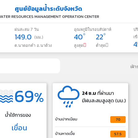
ศูนย์ข้อมูลน้ำระดับจังหวัด
ATER RESOURCES MANAGEMENT OPERATION CENTER
ฝนสะสม 7 วัน
อุณหภูมิในรอบสัปดาห์
ปร
149.0
40
22
เขื
(มม.)
4
ต.นาดอกคำ อ.นาด้วง
สูงสุด
ต่ำสุด
เฝ้
69
%
24 ช.ม
ที่ผ่านมา
มีฝนสะสมสูงสุด (มม.)
น้ำใช้การของ
บ้านปากเนียม
70
เขื่อน
บ้านหาดเบี้ย
57.5