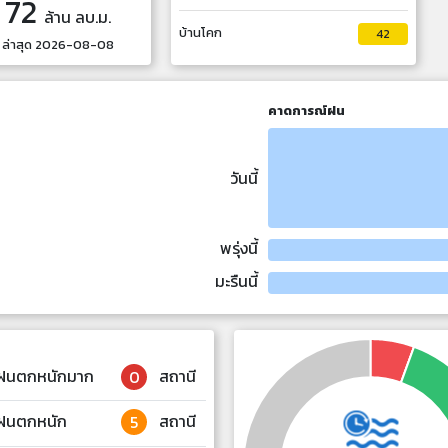
72
ล้าน ลบ.ม.
บ้านโคก
42
ล่าสุด
2026-08-08
คาดการณ์ฝน
วันนี้
พรุ่งนี้
มะรืนนี้
ฝนตกหนักมาก
สถานี
0
ฝนตกหนัก
สถานี
5