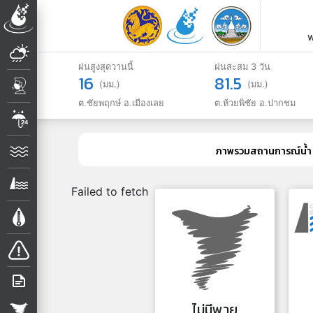
W
ฝนสูงสุดวานนี้
ฝนสะสม 3 วัน
16
81.5
(มม.)
(มม.)
ต.ชัยพฤกษ์ อ.เมืองเลย
ต.ห้วยพิชัย อ.ปากชม
ภาพรวมสถานการณ์น้ำ
Failed to fetch
ไม่มีพายุ